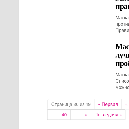
пра
Маска
проти
Прави
Мас
луч
про
Маска
Списо
можно
Страница 30 из 49
« Первая
«
...
40
...
»
Последняя »