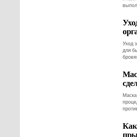
выпол
Ухо
орг
Уход 
для б
бровя
Мас
сде
Маска
проце
проти
Как
пры