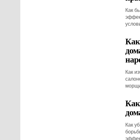
Как б
эффек
услов
Как
дом
нар
Как и
салон
морщи
Как
дом
Как у
борьб
эффек