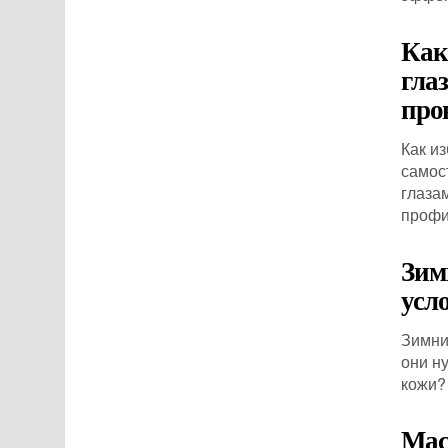
Как
гла
про
Как и
самос
глаза
профи
Зим
усл
Зимни
они н
кожи?
Мас