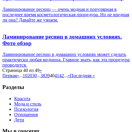
Ламинирование ресниц — очень модная и популярная в
последнее время косметологическая процедура. Но не вредная
ли она? Давайте же узнаем.
Ламинирование ресниц в домашних условиях.
Фото обзор
Ламинирование ресниц в домашних условиях может сделать
практически любая модница. Главное знать, как эта процедура
проводится.
Страница 40 из 49
«
Первая
«
...
10
20
30
...
38
39
40
41
42
...
»
Последняя »
Разделы
Красота
Мода и стиль
Психология
Отношения
Дети
Мы в соцсетях