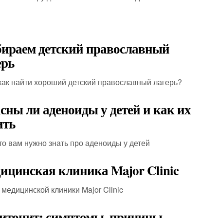
ираем детский православный
ерь
 как найти хороший детский православный лагерь?
сны ли аденоиды у детей и как их
ить
что вам нужно знать про аденоиды у детей
ицинская клиника Major Clinic
 медицинской клиники Major Clinic
итонит: симптомы, причины,