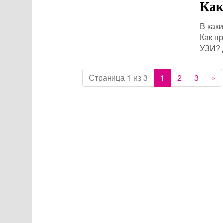
Как
В как
Как п
УЗИ? 
Страница 1 из 3
1
2
3
»