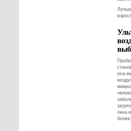
Лучши
взрос
Уль
воз
выб
Пробл
стано
она ж
возду
микро
челов
забол
загря
окна 
более