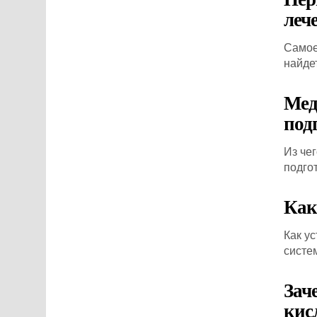
леч
Самое
найдет
Мед
под
Из че
подго
Как
Как у
систе
Зач
кис