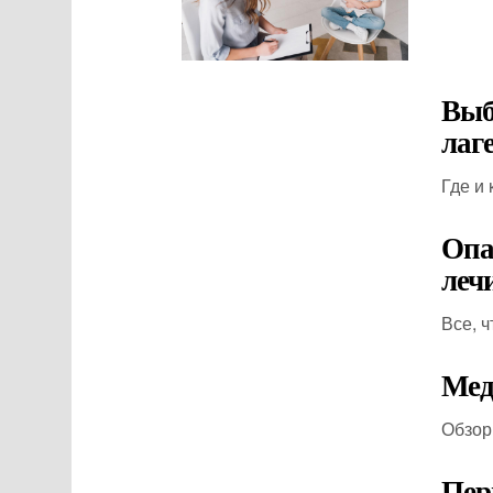
Выб
лаг
Где и
Опа
леч
Все, 
Мед
Обзор
Пер