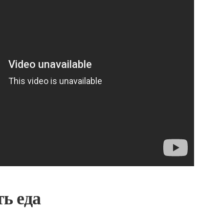
ь еда