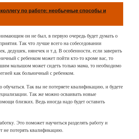
 коллегу по работе: необычные способы и
нимающим он не был, в первую очередь будет думать о
приятия. Так что лучше всего на собеседовании
, дедушек, нянечек и т.д. В особенности, если заверить
ничный с ребенком может пойти кто-то кроме вас, то
вшим малышом может сидеть только мама, то необходимо
легией как больничный с ребенком.
о обучаться. Так вы не потеряете квалификацию, и будете
пециализации. Так же можно осваивать новые
помощи близких. Ведь иногда надо будет оставить
ботку. Это поможет научиться разделять работу и
т не потерять квалификацию.