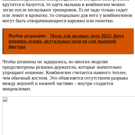
крутится и балуется, то одеть малыша в комбинезон можно
легко после нескольких тренировок. Если чадо только сидит
или лежит в кроватке, то специально для него у комбинезонов
могут быть отворачивающиеся варежки или пинетки.
Выбор редакции:
Мода для полных лето 2022: фото
новинок сезона, актуальные модели для пышной
фигуры
Чтобы штанины не задирались, во многих моделях
предусмотрены резинки-держатели, которые значительно
упрощают ношение. Комбинезон считается намного теплее,
чем обычный костюм. Это объясняется отсутствием разрыва
между верхней и нижней частями – внутри создается
микроклимат.