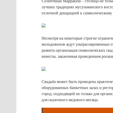
Солнечный Марракеш – столица не тольк
лучших традициях мусульманского восто
отличной декорацией к символическому 
Несмотря на некоторые строгие огранич
молодоженов ждут ультрасовременные от
развита организация символических свад
невесты, заканчивая проведением роскош
Свадьба может быть проведена практичес
оборудованных банкетных залах и рест
город, подходящий не только для органи
для сказочного медового месяца.