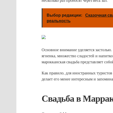
несколько раз проносят через весь зал.
Выбор редакции:
Сказочная св
реальность
Основное внимание уделяется застолью
ягненка, множество сладостей и напитко
марокканская свадьба представляет собо
Как правило, для иностранных туристов 
делает его менее интересным и запоми
Свадьба в Марра