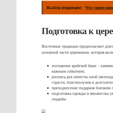
Выбор редакции:
Что такое ка
Подготовка к цер
Восточные традиции предполагают длит
основной части церемонии, которая вкл
посещение арабской бани – хаммам
важным событием;
роспись рук невесты хной (мехенд
страсти, благополучия и долголети
преподнесение подарков близким 
подготовка одежды и множества у
свадьбы.