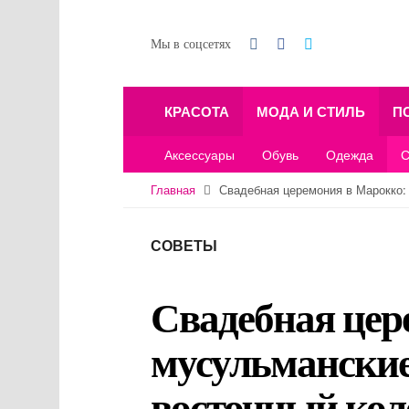
Мы в соцсетях
КРАСОТА
МОДА И СТИЛЬ
П
Аксессуары
Обувь
Одежда
С
Главная
Свадебная церемония в Марокко:
СОВЕТЫ
Свадебная цер
мусульманские
восточный кол