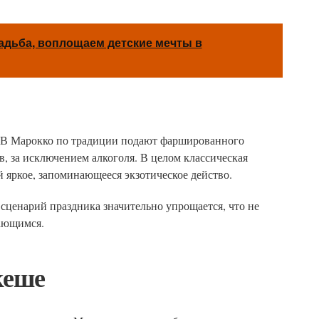
адьба, воплощаем детские мечты в
. В Марокко по традиции подают фаршированного
в, за исключением алкоголя. В целом классическая
й яркое, запоминающееся экзотическое действо.
сценарий праздника значительно упрощается, что не
нающимся.
кеше