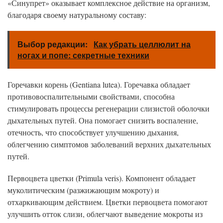
«Синупрет» оказывает комплексное действие на организм,
благодаря своему натуральному составу:
Выбор редакции:
Как убрать целлюлит на
ногах и попе: секретные техники
Горечавки корень (Gentiana lutea). Горечавка обладает
противовоспалительными свойствами, способна
стимулировать процессы регенерации слизистой оболочки
дыхательных путей. Она помогает снизить воспаление,
отечность, что способствует улучшению дыхания,
облегчению симптомов заболеваний верхних дыхательных
путей.
Первоцвета цветки (Primula veris). Компонент обладает
муколитическим (разжижающим мокроту) и
отхаркивающим действием. Цветки первоцвета помогают
улучшить отток слизи, облегчают выведение мокроты из