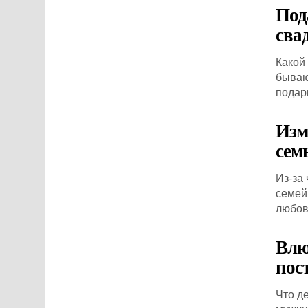
Под
сва
Какой
бываю
подар
Изм
сем
Из-за
семей
любов
Влю
пос
Что д