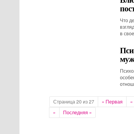
пос
Что д
взгля
в сво
Пси
муж
Психо
особе
отнош
Страница 20 из 27
« Первая
«
»
Последняя »