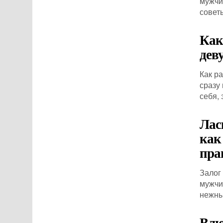
мужчи
совет
Как
дев
Как р
сразу
себя,
Лас
как
пра
Залог
мужчи
нежные
Влю