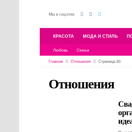
Мы в соцсетях
КРАСОТА
МОДА И СТИЛЬ
П
Любовь
Семья
Главная
Отношения
Страница 20
Отношения
Сва
орг
иде