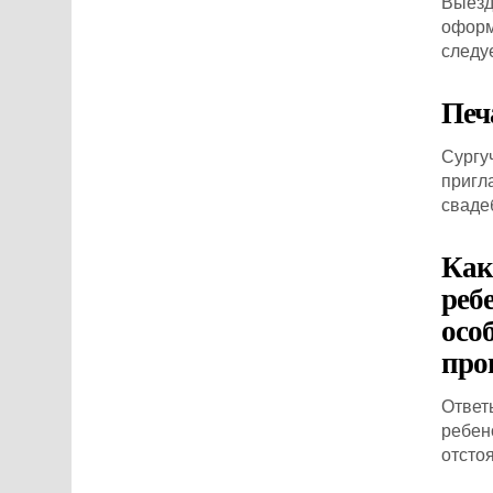
Выезд
оформ
следу
Печ
Сургу
пригл
сваде
Как 
реб
осо
про
Ответы
ребен
отстоя