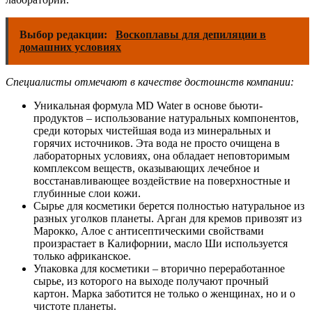
Выбор редакции:
Воскоплавы для депиляции в
домашних условиях
Специалисты отмечают в качестве достоинств компании:
Уникальная формула MD Water в основе бьюти-
продуктов – использование натуральных компонентов,
среди которых чистейшая вода из минеральных и
горячих источников. Эта вода не просто очищена в
лабораторных условиях, она обладает неповторимым
комплексом веществ, оказывающих лечебное и
восстанавливающее воздействие на поверхностные и
глубинные слои кожи.
Сырье для косметики берется полностью натуральное из
разных уголков планеты. Арган для кремов привозят из
Марокко, Алое с антисептическими свойствами
произрастает в Калифорнии, масло Ши используется
только африканское.
Упаковка для косметики – вторично переработанное
сырье, из которого на выходе получают прочный
картон. Марка заботится не только о женщинах, но и о
чистоте планеты.