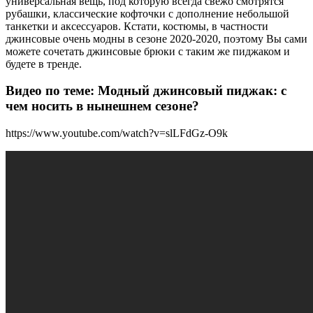
универсальная вещь, под которую всегда свежо смотрятся
рубашки, классические кофточки с дополнение небольшой
танкетки и аксессуаров. Кстати, костюмы, в частности
джинсовые очень модны в сезоне 2020-2020, поэтому Вы сами
можете сочетать джинсовые брюки с таким же пиджаком и
будете в тренде.
Видео по теме: Модный джинсовый пиджак: с
чем носить в нынешнем сезоне?
https://www.youtube.com/watch?v=slLFdGz-O9k