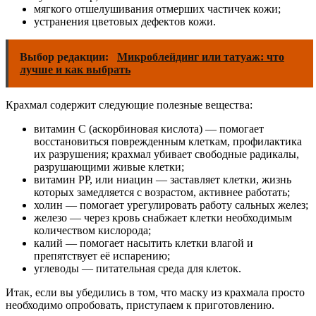
мягкого отшелушивания отмерших частичек кожи;
устранения цветовых дефектов кожи.
Выбор редакции:
Микроблейдинг или татуаж: что
лучше и как выбрать
Крахмал содержит следующие полезные вещества:
витамин С (аскорбиновая кислота) — помогает
восстановиться поврежденным клеткам, профилактика
их разрушения; крахмал убивает свободные радикалы,
разрушающими живые клетки;
витамин РР, или ниацин — заставляет клетки, жизнь
которых замедляется с возрастом, активнее работать;
холин — помогает урегулировать работу сальных желез;
железо — через кровь снабжает клетки необходимым
количеством кислорода;
калий — помогает насытить клетки влагой и
препятствует её испарению;
углеводы — питательная среда для клеток.
Итак, если вы убедились в том, что маску из крахмала просто
необходимо опробовать, приступаем к приготовлению.