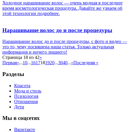
Холодное наращивание волос — очень модная в последнее
время косметологическая процедура. Давайте же узнаем об
этой технологии подробнее.
Наращивание волос до и после процедуры
Наращивание волос до и после процедуры, с фото и видео —
это то, чему посвящена наша статья. Только актуальная
информация и ничего лишнего!
Страница 18 из 42
«
Первая
«
...
10
...
16
17
18
19
20
...
30
40
...
»
Последняя »
Разделы
Красота
Мода и стиль
Психология
Отношения
Дети
Мы в соцсетях
Вконтакте