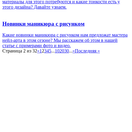
материалы для этого потребуются и какие тонкости есть у
этого дизайна? Давайте узнаем.
Новинки маникюра с рисунком
Какие новинки маникюра с рисунком нам предложат мастера
нейл-арта в этом сезоне? Мы расскажем об этом в нашей
статье с примерами фото и видео.
Страница 2 из 32
«
1
2
3
4
5
...
10
20
30
...
»
Последняя »