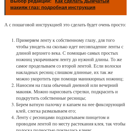
Выбор редакции:
Как сделать дымчатый
макияж глаз: подробная инструкция
А с пошаговой инструкцией это сделать будет очень просто:
Примеряем ленту к собственному глазу, для того
чтобы увидеть на сколько идет несовпадение ленты с
длиной верхнего века. С помощью самых простых
ножниц укорачиваем ленту до нужной длины. То же
самое проделываем со второй лентой. Если волоски
накладных ресниц слишком длинные, их так же
можно укоротить при помощи маникюрных ножниц;
Наносим на глаза обычный дневной или вечерний
макияж. Можно нарисовать стрелки, подкрасить и
подкрутить собственные ресницы;
Берем ватную палочку и капаем на нее фиксирующий
клей, слегка размазываем его;
Ленту с ресницами подхватываем пинцетом и
проводим лентой по месту растекания клея, так чтобы
полоска полностью покрылась клеем;